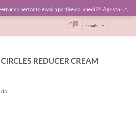
e verranno pertanto evasi a partire da lunedì 24 Agosto · ⚠︎
0
Español
 CIRCLES REDUCER CREAM
ncio