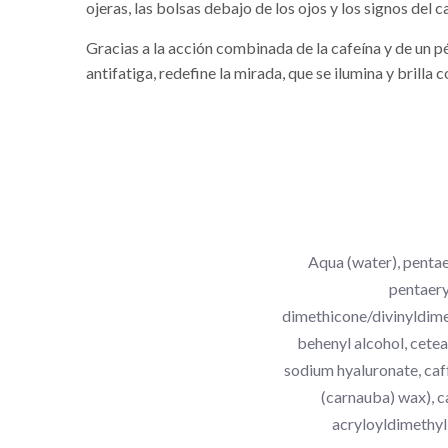
ojeras, las bolsas debajo de los ojos y los signos del c
Gracias a la acción combinada de la cafeína y de un p
antifatiga, redefine la mirada, que se ilumina y brilla c
Aqua (water), pentae
pentaery
dimethicone/divinyldime
behenyl alcohol, cetea
sodium hyaluronate, caff
(carnauba) wax), c
acryloyldimethyl