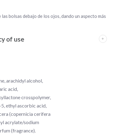
e las bolsas debajo de los ojos, dando un aspecto más
y of use
e, arachidyl alcohol,
ric acid,
xyllactone crosspolymer,
5, ethyl ascorbic acid,
cera (copernicia cerifera
hyl acrylate/sodium
rfum (fragrance).