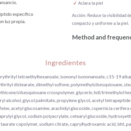
ansancio.
Aclara la piel
éptido específico
Acción: Reduce la visibilidad d
on luz propia.
compacto y uniforme a la piel.
Method and frequenc
Ingredientes
rythrityl tetraethylhexanoate, isononyl isononanoate, c15-19 alkan
thrityl distearate, dimethyl sulfone, polymethylsilsesquioxane, stea
thicone/silsesquioxane crosspolymer, glycerin, hdi/trimethylol he
ryl alcohol, glycol palmitate, propylene glycol, acetyl tetrapeptide-
eine, acetyl glucosamine, arachidyl glucoside, copernicia cerifera 
aprylyl glycol, sodium polyacrylate, cetearyl glucoside, hydroxyet
 taurate copolymer, sodium citrate, caprylhydroxamic acid, bht, pa